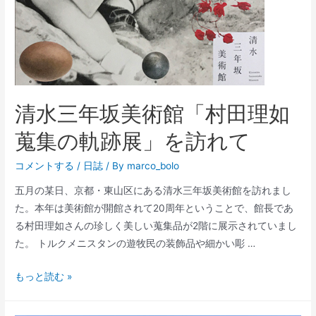
清水三年坂美術館「村田理如
蒐集の軌跡展」を訪れて
コメントする
/
日誌
/ By
marco_bolo
五月の某日、京都・東山区にある清水三年坂美術館を訪れまし
た。本年は美術館が開館されて20周年ということで、館長であ
る村田理如さんの珍しく美しい蒐集品が2階に展示されていまし
た。 トルクメニスタンの遊牧民の装飾品や細かい彫 …
清
もっと読む »
水
三