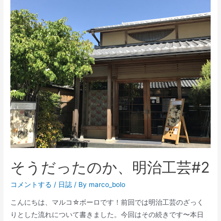
年
坂
美
術
館
「村
田
理
如
蒐
集
の
軌
そうだったのか、明治工芸#2
跡
展」
コメントする
/
日誌
/ By
marco_bolo
を
こんにちは、マルコ☆ボーロです！前回では明治工芸のざっく
訪
りとした流れについて書きました。今回はその続きです〜本日
れ