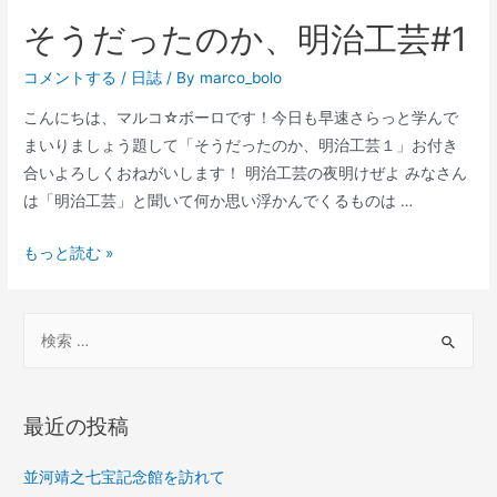
そうだったのか、明治工芸#1
コメントする
/
日誌
/ By
marco_bolo
こんにちは、マルコ☆ボーロです！今日も早速さらっと学んで
まいりましょう題して「そうだったのか、明治工芸１」お付き
合いよろしくおねがいします！ 明治工芸の夜明けぜよ みなさん
は「明治工芸」と聞いて何か思い浮かんでくるものは …
そ
もっと読む »
う
だ
検
っ
索
た
対
の
象
か、
最近の投稿
明
:
治
並河靖之七宝記念館を訪れて