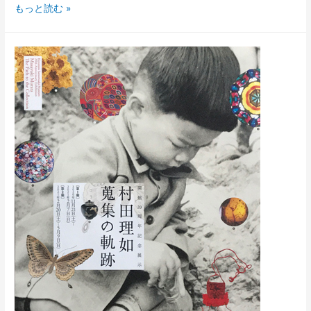
並
もっと読む »
河
靖
之
七
宝
記
念
館
を
訪
れ
て