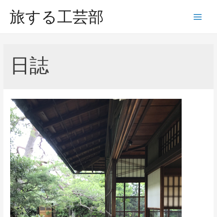
コ
旅する工芸部
ン
Main
テ
Men
ン
ツ
日誌
へ
ス
キ
ッ
プ