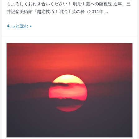
もよろしくお付き合いください！ 明治工芸への熱視線 近年、三
て
井記念美術館『超絶技巧！明治工芸の粋（2014年 …
そ
もっと読む »
う
だ
っ
た
の
か、
明
治
工
芸
#2