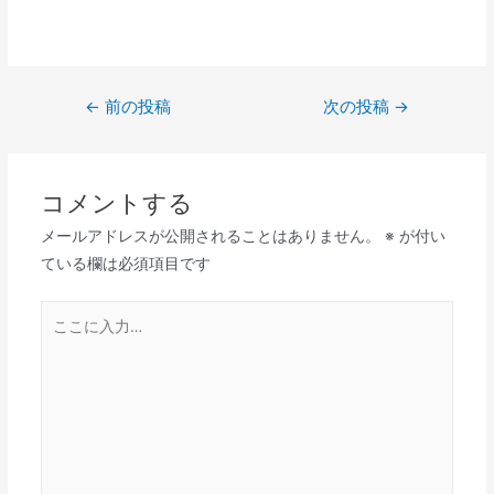
投
←
前の投稿
次の投稿
→
稿
ナ
ビ
コメントする
ゲ
メールアドレスが公開されることはありません。
※
が付い
ー
ている欄は必須項目です
シ
ョ
こ
ン
こ
に
入
力…