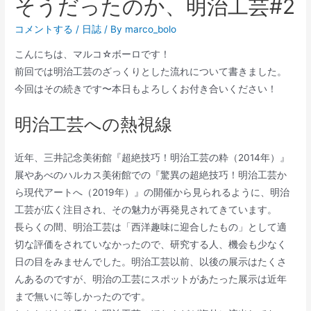
そうだったのか、明治工芸#2
コメントする
/
日誌
/ By
marco_bolo
こんにちは、マルコ☆ボーロです！
前回では明治工芸のざっくりとした流れについて書きました。
今回はその続きです〜本日もよろしくお付き合いください！
明治工芸への熱視線
近年、三井記念美術館『超絶技巧！明治工芸の粋（2014年）』
展やあべのハルカス美術館での『驚異の超絶技巧！明治工芸か
ら現代アートへ（2019年）』の開催から見られるように、明治
工芸が広く注目され、その魅力が再発見されてきています。
長らくの間、明治工芸は「西洋趣味に迎合したもの」として適
切な評価をされていなかったので、研究する人、機会も少なく
日の目をみませんでした。明治工芸以前、以後の展示はたくさ
んあるのですが、明治の工芸にスポットがあたった展示は近年
まで無いに等しかったのです。