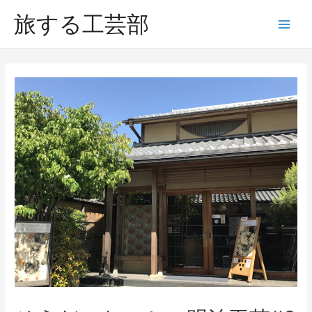
コ
旅する工芸部
ン
Main
テ
Men
ン
ツ
へ
ス
キ
ッ
プ