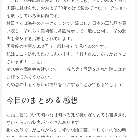
ここは、館長の村田理如（むらたまさゆき）さんが幕末・明治
工芸に魅せられ、おおよそ30年かけて集めてきたコレクション
を展示している美術館です。
村田さんは海外のオークションで、流出した日本の工芸品を買
い戻し、それらを美術館に常設展示して一般に公開し、その魅
力を普及する活動をされています。
国宝級のお宝が800円（一般料金）で見れるのです。
私はここを訪れるたびに思います、「村田さん、ありがとうご
ざいます！！」と。
清水寺や高台寺も近いですし、観光等で周辺を訪れた際にはぜ
ひ行ってみてください。
ため息の出るくらいの逸品を目にすることができるでしょう。
今日のまとめ & 感想
明治工芸について調べれば調べるほど奥が深くとても書ききれ
ないくらいの魅力がたくさんあります。
拙い文章ですがこれから少しずつ明治工芸、そしてその他の時