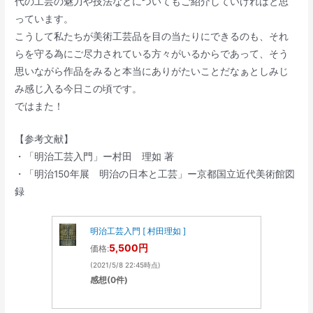
代の工芸の魅力や技法などについてもご紹介していければと思
っています。
こうして私たちが美術工芸品を目の当たりにできるのも、それ
らを守る為にご尽力されている方々がいるからであって、そう
思いながら作品をみると本当にありがたいことだなぁとしみじ
み感じ入る今日この頃です。
ではまた！
【参考文献】
・「明治工芸入門」ー村田 理如 著
・「明治150年展 明治の日本と工芸」ー京都国立近代美術館図
録
明治工芸入門 [ 村田理如 ]
5,500円
価格:
(2021/5/8 22:45時点)
感想(0件)