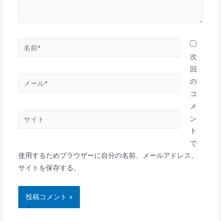
名
前
次
*
回
メ
の
ー
コ
ル
メ
サ
*
ン
イ
ト
ト
で
使用するためブラウザーに自分の名前、メールアドレス、
サイトを保存する。